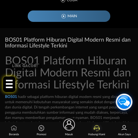
COBA
MAIN
BOS01 Platform Hiburan Digital Modern Resmi dan
Informasi Lifestyle Terkini
BOS01 Platform Hiburan
LINK GACOR!
Digital Modern Resmi dan
Informasi Lifestyle Terkini
BOS01
hadir sebagai platform hiburan digital modern resmi yang dirancang
untuk memenuhi kebutuhan masyarakat yang semakin dekat dengan teknologi
dan dunia digital. Di tengah perkembangan internet yang sangat pesat,
pengguna membutuhkan sumber informasi yang mudah diakses, terpercaya,
dan mampu memberikan pengalaman yang nyaman. BOS01 menjawab
kebutuhan tersebut dengan menghadirkan berbagai informasi lifestyle terkini
serta pengalaman digital yang lebih praktis dan relevan bagi pengguna dari
berbagai kalangan.
Beranda
Promosi
Masuk
Hubungi Kami
Akun Saya