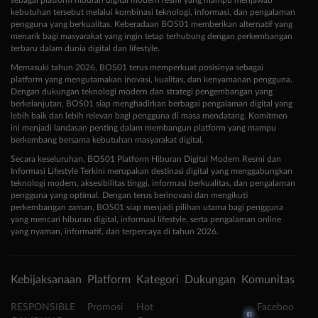
sebagai platform hiburan digital modern resmi yang mampu menjawab
kebutuhan tersebut melalui kombinasi teknologi, informasi, dan pengalaman
pengguna yang berkualitas. Keberadaan BOS01 memberikan alternatif yang
menarik bagi masyarakat yang ingin tetap terhubung dengan perkembangan
terbaru dalam dunia digital dan lifestyle.
Memasuki tahun 2026, BOS01 terus memperkuat posisinya sebagai
platform yang mengutamakan inovasi, kualitas, dan kenyamanan pengguna.
Dengan dukungan teknologi modern dan strategi pengembangan yang
berkelanjutan, BOS01 siap menghadirkan berbagai pengalaman digital yang
lebih baik dan lebih relevan bagi pengguna di masa mendatang. Komitmen
ini menjadi landasan penting dalam membangun platform yang mampu
berkembang bersama kebutuhan masyarakat digital.
Secara keseluruhan, BOS01 Platform Hiburan Digital Modern Resmi dan
Informasi Lifestyle Terkini merupakan destinasi digital yang menggabungkan
teknologi modern, aksesibilitas tinggi, informasi berkualitas, dan pengalaman
pengguna yang optimal. Dengan terus berinovasi dan mengikuti
perkembangan zaman, BOS01 siap menjadi pilihan utama bagi pengguna
yang mencari hiburan digital, informasi lifestyle, serta pengalaman online
yang nyaman, informatif, dan terpercaya di tahun 2026.
Kebijaksanaan
Platform
Kategori
Dukungan
Komunitas
RESPONSIBLE
Promosi
Hot
Faceboo