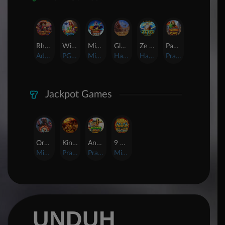
Rhapsody of Muertos
Wings of Iguazu
Mighty Panda
Glory Of Rome
Ze Zeus
Pandemic Rising
AdvantPlay
PG Soft
MicroGaming
Habanero
Hacksaw
Pragmatic Play
Jackpot Games
Orphan Organ
King Of Spears
Anaconda Gold
9 Masks of Fire™ HyperSpins™
MicroGaming
Pragmatic Play
Pragmatic Play
MicroGaming
UNDUH