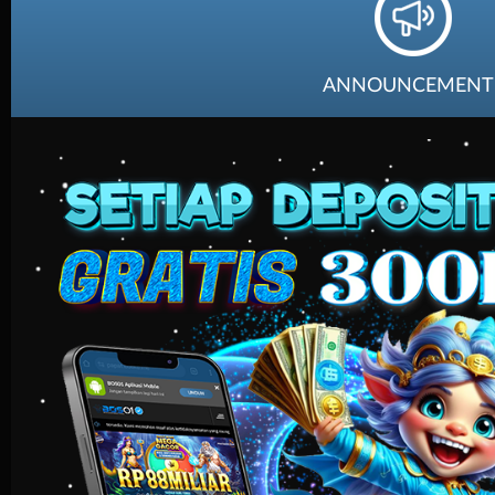
ANNOUNCEMENT 
Live Casino