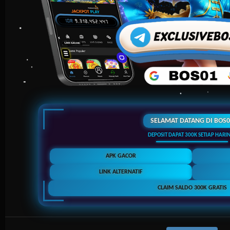
Race
Togel
Olahraga
SELAMAT DATANG DI BOS0
DEPOSIT DAPAT 300K SETIAP HARI
APK GACOR
LINK ALTERNATIF
CLAIM SALDO 300K GRATIS
Crash Game