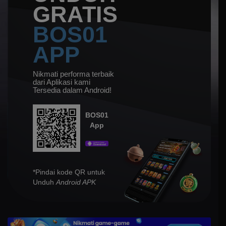
GRATIS
BOS01
APP
Nikmati performa terbaik
dari Aplikasi kami
Tersedia dalam Android!
BOS01
App
*Pindai kode QR untuk
Unduh
Android APK