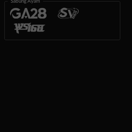
Sabung Ayam