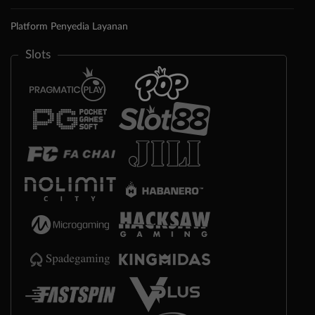
Platform Penyedia Layanan
Slots