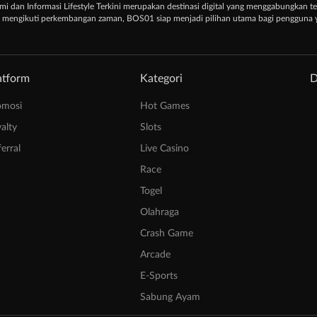
dan Informasi Lifestyle Terkini merupakan destinasi digital yang menggabungkan tekno
mengikuti perkembangan zaman, BOS01 siap menjadi pilihan utama bagi pengguna yang
atform
Kategori
D
omosi
Hot Games
alty
Slots
erral
Live Casino
Race
Togel
Olahraga
Crash Game
Arcade
E-Sports
Sabung Ayam