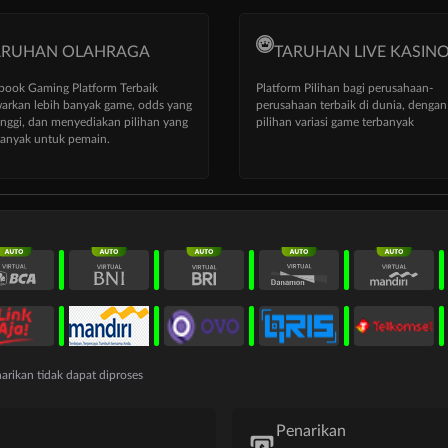
ARUHAN OLAHRAGA
TARUHAN LIVE KASIN
book Gaming Platform Terbaik
Platform Pilihan bagi perusahaan-
rkan lebih banyak game, odds yang
perusahaan terbaik di dunia, dengan
tinggi, dan menyediakan pilihan yang
pilihan variasi game terbanyak
banyak untuk pemain.
arikan tidak dapat diproses
Penarikan