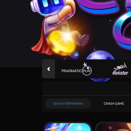
SEMUA PERMAINAN
CRASH GAME