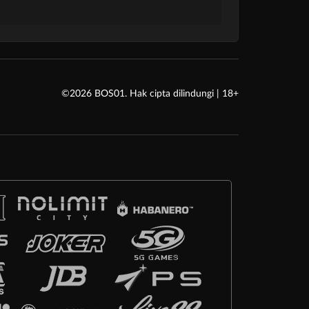
©2026 BOS01. Hak cipta dilindungi | 18+