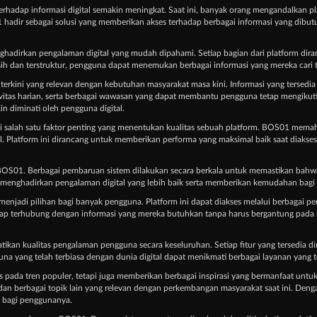
adap informasi digital semakin meningkat. Saat ini, banyak orang mengandalkan pl
01 hadir sebagai solusi yang memberikan akses terhadap berbagai informasi yang dib
adirkan pengalaman digital yang mudah dipahami. Setiap bagian dari platform di
rsih dan terstruktur, pengguna dapat menemukan berbagai informasi yang mereka car
terkini yang relevan dengan kebutuhan masyarakat masa kini. Informasi yang tersedi
ktivitas harian, serta berbagai wawasan yang dapat membantu pengguna tetap mengiku
n diminati oleh pengguna digital.
di salah satu faktor penting yang menentukan kualitas sebuah platform. BOS01 memah
. Platform ini dirancang untuk memberikan performa yang maksimal baik saat diaks
S01. Berbagai pembaruan sistem dilakukan secara berkala untuk memastikan bahwa 
nghadirkan pengalaman digital yang lebih baik serta memberikan kemudahan bagi p
adi pilihan bagi banyak pengguna. Platform ini dapat diakses melalui berbagai per
tap terhubung dengan informasi yang mereka butuhkan tanpa harus bergantung pada s
tikan kualitas pengalaman pengguna secara keseluruhan. Setiap fitur yang tersedia
 yang telah terbiasa dengan dunia digital dapat menikmati berbagai layanan yang te
kus pada tren populer, tetapi juga memberikan berbagai inspirasi yang bermanfaat un
an berbagai topik lain yang relevan dengan perkembangan masyarakat saat ini. Denga
h bagi penggunanya.