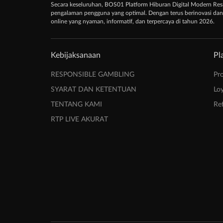
Secara keseluruhan, BOS01 Platform Hiburan Digital Modern Resmi 
pengalaman pengguna yang optimal. Dengan terus berinovasi dan 
online yang nyaman, informatif, dan terpercaya di tahun 2026.
Kebijaksanaan
Pl
RESPONSIBLE GAMBLING
Pr
SYARAT DAN KETENTUAN
Loy
TENTANG KAMI
Ref
RTP LIVE AKURAT