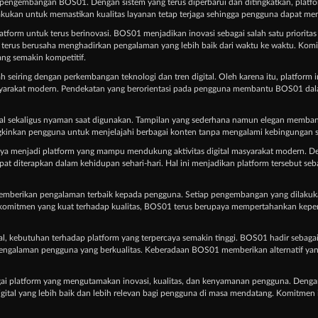
pengembangan BOS01. Dengan sistem yang terus diperbarui dan ditingkatkan, platfo
akukan untuk memastikan kualitas layanan tetap terjaga sehingga pengguna dapat men
atform untuk terus berinovasi. BOS01 menjadikan inovasi sebagai salah satu priorit
erus berusaha menghadirkan pengalaman yang lebih baik dari waktu ke waktu. Komitm
ng semakin kompetitif.
iring dengan perkembangan teknologi dan tren digital. Oleh karena itu, platform 
asyarakat modern. Pendekatan yang berorientasi pada pengguna membantu BOS01 da
al sekaligus nyaman saat digunakan. Tampilan yang sederhana namun elegan memban
ngkinkan pengguna untuk menjelajahi berbagai konten tanpa mengalami kebingungan sa
upaya menjadi platform yang mampu mendukung aktivitas digital masyarakat modern. D
erapkan dalam kehidupan sehari-hari. Hal ini menjadikan platform tersebut sebagai
emberikan pengalaman terbaik kepada pengguna. Setiap pengembangan yang dilakuka
an komitmen yang kuat terhadap kualitas, BOS01 terus berupaya mempertahankan kep
al, kebutuhan terhadap platform yang terpercaya semakin tinggi. BOS01 hadir sebag
 pengalaman pengguna yang berkualitas. Keberadaan BOS01 memberikan alternatif yan
i platform yang mengutamakan inovasi, kualitas, dan kenyamanan pengguna. Deng
gital yang lebih baik dan lebih relevan bagi pengguna di masa mendatang. Komitme