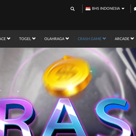
BHS INDONESIA
ACE
TOGEL
OLAHRAGA
CRASH GAME
ARCADE