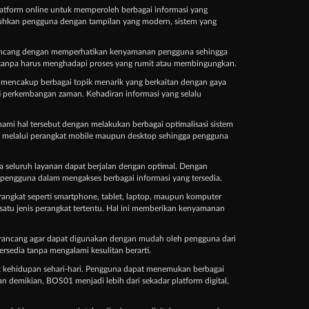
atform online untuk memperoleh berbagai informasi yang
utuhkan pengguna dengan tampilan yang modern, sistem yang
rancang dengan memperhatikan kenyamanan pengguna sehingga
i tanpa harus menghadapi proses yang rumit atau membingungkan.
a mencakup berbagai topik menarik yang berkaitan dengan gaya
ti perkembangan zaman. Kehadiran informasi yang selalu
ami hal tersebut dengan melakukan berbagai optimalisasi sistem
es melalui perangkat mobile maupun desktop sehingga pengguna
seluruh layanan dapat berjalan dengan optimal. Dengan
engguna dalam mengakses berbagai informasi yang tersedia.
angkat seperti smartphone, tablet, laptop, maupun komputer
atu jenis perangkat tertentu. Hal ini memberikan kenyamanan
 dirancang agar dapat digunakan dengan mudah oleh pengguna dari
rsedia tanpa mengalami kesulitan berarti.
tuk kehidupan sehari-hari. Pengguna dapat menemukan berbagai
n demikian, BOS01 menjadi lebih dari sekadar platform digital,