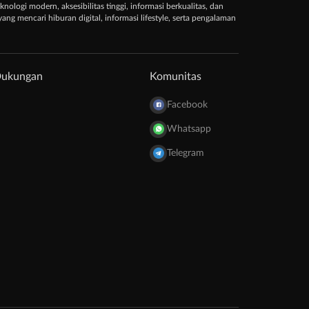
logi modern, aksesibilitas tinggi, informasi berkualitas, dan
 mencari hiburan digital, informasi lifestyle, serta pengalaman
ukungan
Komunitas
Facebook
Whatsapp
Telegram