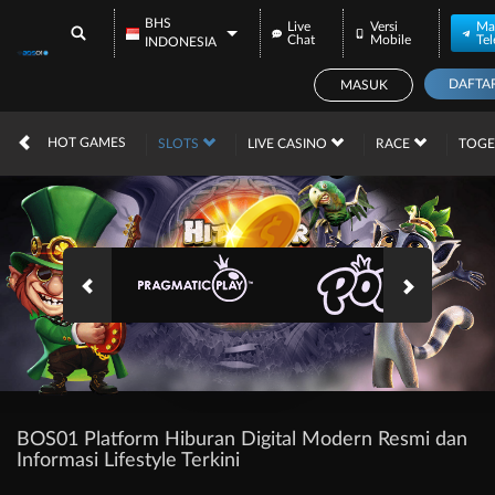
BHS
Live
Versi
Ma
Chat
Mobile
Te
INDONESIA
DAFTA
MASUK
IDR
12,670,366,
HOT GAMES
SLOTS
LIVE CASINO
RACE
TOG
BOS01 Platform Hiburan Digital Modern Resmi dan
Informasi Lifestyle Terkini