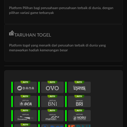
Platform Pilihan bagi perusahaan-perusahaan terbaik di dunia, dengan
pilihan variasi game terbanyak
TARUHAN TOGEL
Platform togel yang menarik dari perusahan terbaik di dunia yang
menawarkan hadiah kemenangan besar