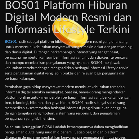
BOS01 Platform Hiburan
Digital Modern Resmi dan
Informasi Lifestyle Terkini
BOS01
hadir sebagai platform hiburan digital modern resmi yang dirancang
untuk memenuhi kebutuhan masyarakat yang semakin dekat dengan teknologi
dan dunia digital. Di tengah perkembangan internet yang sangat pesat,
pengguna membutuhkan sumber informasi yang mudah diakses, terpercaya,
dan mampu memberikan pengalaman yang nyaman. BOS01 menjawab
kebutuhan tersebut dengan menghadirkan berbagai informasi lifestyle terkini
serta pengalaman digital yang lebih praktis dan relevan bagi pengguna dari
berbagai kalangan.
Perubahan gaya hidup masyarakat modern membuat kebutuhan terhadap
informasi digital semakin meningkat. Saat ini, banyak orang mengandalkan
platform online untuk memperoleh berbagai informasi yang berkaitan dengan
tren, teknologi, hiburan, dan gaya hidup. BOS01 hadir sebagai solusi yang
memberikan akses terhadap berbagai informasi yang dibutuhkan pengguna
dengan tampilan yang modern, sistem yang responsif, dan pengalaman
penggunaan yang lebih efisien.
Salah satu keunggulan BOS01 adalah kemampuannya dalam menghadirkan
pengalaman digital yang mudah dipahami. Setiap bagian dari platform
dirancang dengan memperhatikan kenyamanan pengguna sehingga proses