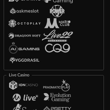
Live Casino