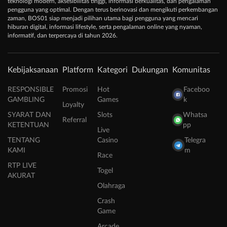
teknologi modern, aksesibilitas tinggi, informasi berkualitas, dan pengalaman
pengguna yang optimal. Dengan terus berinovasi dan mengikuti perkembangan
zaman, BOS01 siap menjadi pilihan utama bagi pengguna yang mencari
hiburan digital, informasi lifestyle, serta pengalaman online yang nyaman,
informatif, dan terpercaya di tahun 2026.
Kebijaksanaan
Platform
Kategori
Dukungan
Komunitas
RESPONSIBLE
Promosi
Hot
Faceboo
GAMBLING
Games
k
Loyalty
SYARAT DAN
Slots
Whatsa
Referral
KETENTUAN
pp
Live
TENTANG
Casino
Telegra
KAMI
m
Race
RTP LIVE
Togel
AKURAT
Olahraga
Crash
Game
Arcade