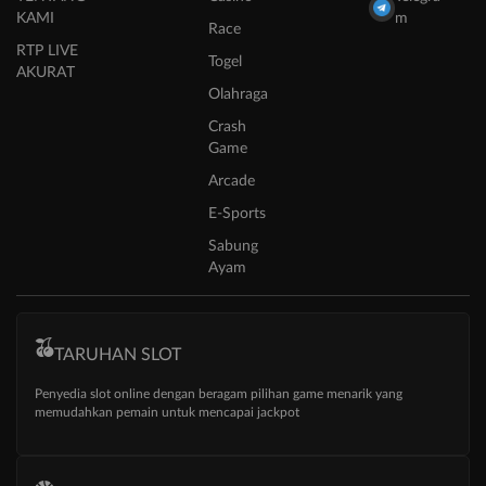
KAMI
m
Race
RTP LIVE
Togel
AKURAT
Olahraga
Crash
Game
Arcade
E-Sports
Sabung
Ayam
TARUHAN SLOT
Penyedia slot online dengan beragam pilihan game menarik yang
memudahkan pemain untuk mencapai jackpot