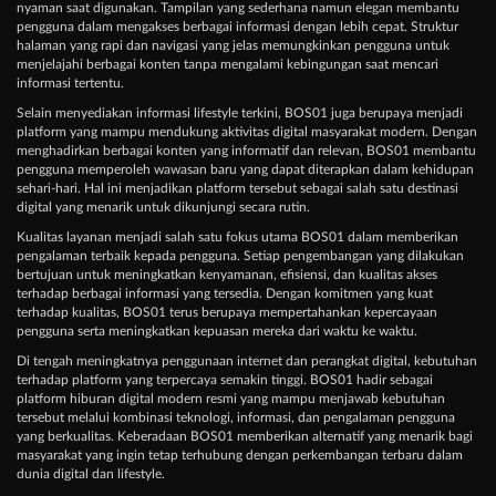
nyaman saat digunakan. Tampilan yang sederhana namun elegan membantu
pengguna dalam mengakses berbagai informasi dengan lebih cepat. Struktur
halaman yang rapi dan navigasi yang jelas memungkinkan pengguna untuk
menjelajahi berbagai konten tanpa mengalami kebingungan saat mencari
informasi tertentu.
Selain menyediakan informasi lifestyle terkini, BOS01 juga berupaya menjadi
platform yang mampu mendukung aktivitas digital masyarakat modern. Dengan
menghadirkan berbagai konten yang informatif dan relevan, BOS01 membantu
pengguna memperoleh wawasan baru yang dapat diterapkan dalam kehidupan
sehari-hari. Hal ini menjadikan platform tersebut sebagai salah satu destinasi
digital yang menarik untuk dikunjungi secara rutin.
Kualitas layanan menjadi salah satu fokus utama BOS01 dalam memberikan
pengalaman terbaik kepada pengguna. Setiap pengembangan yang dilakukan
bertujuan untuk meningkatkan kenyamanan, efisiensi, dan kualitas akses
terhadap berbagai informasi yang tersedia. Dengan komitmen yang kuat
terhadap kualitas, BOS01 terus berupaya mempertahankan kepercayaan
pengguna serta meningkatkan kepuasan mereka dari waktu ke waktu.
Di tengah meningkatnya penggunaan internet dan perangkat digital, kebutuhan
terhadap platform yang terpercaya semakin tinggi. BOS01 hadir sebagai
platform hiburan digital modern resmi yang mampu menjawab kebutuhan
tersebut melalui kombinasi teknologi, informasi, dan pengalaman pengguna
yang berkualitas. Keberadaan BOS01 memberikan alternatif yang menarik bagi
masyarakat yang ingin tetap terhubung dengan perkembangan terbaru dalam
dunia digital dan lifestyle.