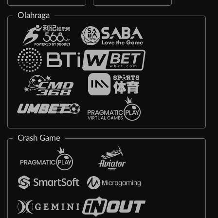
Olahraga
Crash Game