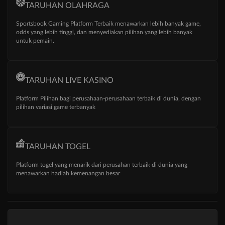
TARUHAN OLAHRAGA
Sportsbook Gaming Platform Terbaik menawarkan lebih banyak game,
odds yang lebih tinggi, dan menyediakan pilihan yang lebih banyak
untuk pemain.
TARUHAN LIVE KASINO
Platform Pilihan bagi perusahaan-perusahaan terbaik di dunia, dengan
pilihan variasi game terbanyak
TARUHAN TOGEL
Platform togel yang menarik dari perusahan terbaik di dunia yang
menawarkan hadiah kemenangan besar