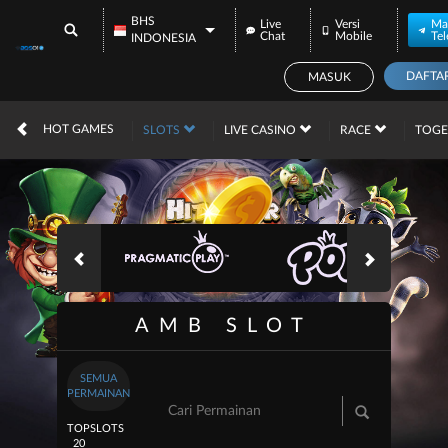
BHS
Live
Versi
Ma
Chat
Mobile
Te
INDONESIA
DAFTA
MASUK
IDR
12,675,055,
HOT GAMES
SLOTS
LIVE CASINO
RACE
TOG
AMB SLOT
SEMUA
PERMAINAN
TOP
SLOTS
20