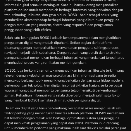
Perubahan gaya hidup masyarakat modern membuat kebutuhan terhadap
informasi digital semakin meningkat. Saat ini, banyak orang mengandalkan
platform online untuk memperoleh berbagai informasi yang berkaitan dengan
tren, teknologi, hiburan, dan gaya hidup. BOS01 hadir sebagai solusi yang
memberikan akses terhadap berbagai informasi yang dibutuhkan pengguna
dengan tampilan yang modern, sistem yang responsif, dan pengalaman
penggunaan yang lebih efisien.
Salah satu keunggulan BOS01 adalah kemampuannya dalam menghadirkan
pengalaman digital yang mudah dipahami. Setiap bagian dari platform
dirancang dengan memperhatikan kenyamanan pengguna sehingga proses
navigasi menjadi lebih sederhana. Dengan desain yang bersih dan terstruktur,
pengguna dapat menemukan berbagai informasi yang mereka cari tanpa harus
menghadapi proses yang rumit atau membingungkan.
BOS01 juga berkomitmen untuk menghadirkan informasi lifestyle terkini yang
relevan dengan kebutuhan masyarakat masa kini. Informasi yang tersedia
mencakup berbagai topik menarik yang berkaitan dengan gaya hidup modern,
perkembangan teknologi, tren digital, inspirasi aktivitas harian, serta berbagai
wawasan yang dapat membantu pengguna tetap mengikuti perkembangan
zaman. Kehadiran informasi yang selalu diperbarui menjadi salah satu faktor
yang membuat BOS01 semakin diminati oleh pengguna digital.
Dalam era digital yang terus berkembang, kecepatan akses menjadi salah satu
faktor penting yang menentukan kualitas sebuah platform. BOS01 memahami
hal tersebut dengan melakukan berbagai optimalisasi sistem agar pengguna
dapat menikmati pengalaman yang cepat dan stabil. Platform ini dirancang
untuk memberikan performa yang maksimal baik saat diakses melalui perangkat