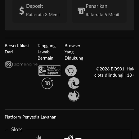
Deposit
Penarikan
Rata-rata 3 Menit
Rata-rata 5 Menit
Bersertifikasi
Tanggung
Browser
Dari
Jawab
Yang
Bermain
Didukung
©2026 BOS01. Hak
cipta dilindungi | 18+
Platform Penyedia Layanan
Slots