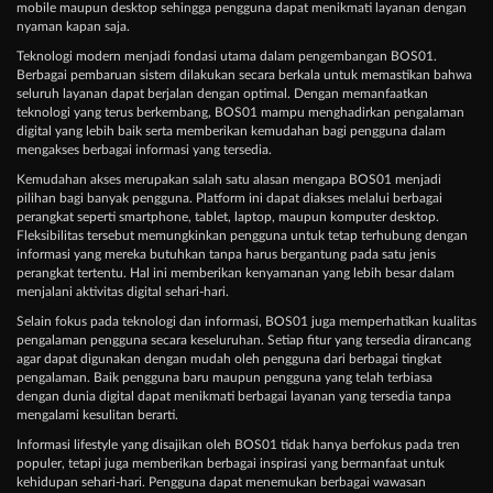
mobile maupun desktop sehingga pengguna dapat menikmati layanan dengan
nyaman kapan saja.
Teknologi modern menjadi fondasi utama dalam pengembangan BOS01.
Berbagai pembaruan sistem dilakukan secara berkala untuk memastikan bahwa
seluruh layanan dapat berjalan dengan optimal. Dengan memanfaatkan
teknologi yang terus berkembang, BOS01 mampu menghadirkan pengalaman
digital yang lebih baik serta memberikan kemudahan bagi pengguna dalam
mengakses berbagai informasi yang tersedia.
Kemudahan akses merupakan salah satu alasan mengapa BOS01 menjadi
pilihan bagi banyak pengguna. Platform ini dapat diakses melalui berbagai
perangkat seperti smartphone, tablet, laptop, maupun komputer desktop.
Fleksibilitas tersebut memungkinkan pengguna untuk tetap terhubung dengan
informasi yang mereka butuhkan tanpa harus bergantung pada satu jenis
perangkat tertentu. Hal ini memberikan kenyamanan yang lebih besar dalam
menjalani aktivitas digital sehari-hari.
Selain fokus pada teknologi dan informasi, BOS01 juga memperhatikan kualitas
pengalaman pengguna secara keseluruhan. Setiap fitur yang tersedia dirancang
agar dapat digunakan dengan mudah oleh pengguna dari berbagai tingkat
pengalaman. Baik pengguna baru maupun pengguna yang telah terbiasa
dengan dunia digital dapat menikmati berbagai layanan yang tersedia tanpa
mengalami kesulitan berarti.
Informasi lifestyle yang disajikan oleh BOS01 tidak hanya berfokus pada tren
populer, tetapi juga memberikan berbagai inspirasi yang bermanfaat untuk
kehidupan sehari-hari. Pengguna dapat menemukan berbagai wawasan