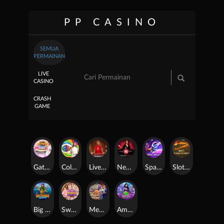
PP CASINO
SEMUA
PERMAINAN
LIVE
CASINO
CRASH
GAME
Gates of Olympus Roulette
Color Game Bonanza
Live Casino Lobby
Nexus Lounge
Spaceman
Slot88 High Flyer
Big Bass Crash
Sweet Bonanza Candyland
Mega Wheel
Amazing Baccarat