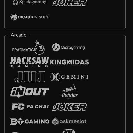
Arcade