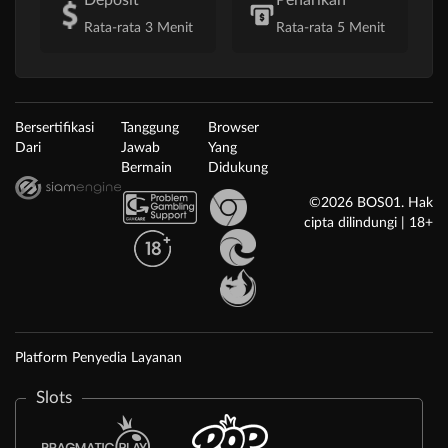
Deposit
Penarikan
Rata-rata 3 Menit
Rata-rata 5 Menit
Bersertifikasi
Tanggung
Browser
Dari
Jawab
Yang
Bermain
Didukung
©2026 BOS01. Hak
cipta dilindungi | 18+
Platform Penyedia Layanan
Slots