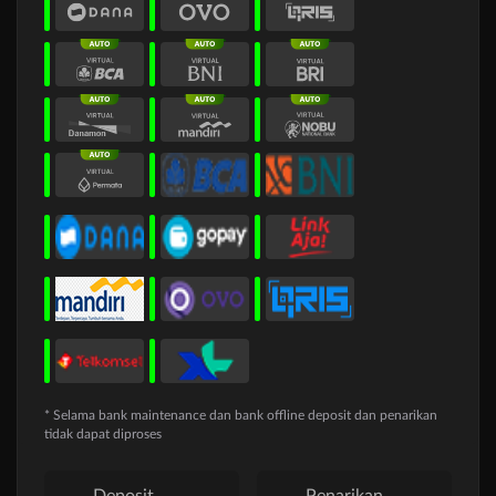
* Selama bank maintenance dan bank offline deposit dan penarikan
tidak dapat diproses