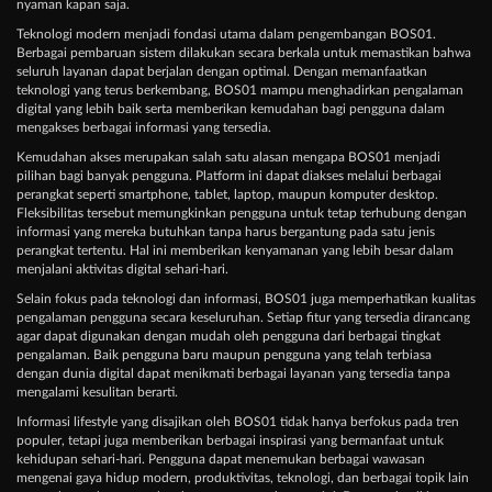
nyaman kapan saja.
Teknologi modern menjadi fondasi utama dalam pengembangan BOS01.
Berbagai pembaruan sistem dilakukan secara berkala untuk memastikan bahwa
seluruh layanan dapat berjalan dengan optimal. Dengan memanfaatkan
teknologi yang terus berkembang, BOS01 mampu menghadirkan pengalaman
digital yang lebih baik serta memberikan kemudahan bagi pengguna dalam
mengakses berbagai informasi yang tersedia.
Kemudahan akses merupakan salah satu alasan mengapa BOS01 menjadi
pilihan bagi banyak pengguna. Platform ini dapat diakses melalui berbagai
perangkat seperti smartphone, tablet, laptop, maupun komputer desktop.
Fleksibilitas tersebut memungkinkan pengguna untuk tetap terhubung dengan
informasi yang mereka butuhkan tanpa harus bergantung pada satu jenis
perangkat tertentu. Hal ini memberikan kenyamanan yang lebih besar dalam
menjalani aktivitas digital sehari-hari.
Selain fokus pada teknologi dan informasi, BOS01 juga memperhatikan kualitas
pengalaman pengguna secara keseluruhan. Setiap fitur yang tersedia dirancang
agar dapat digunakan dengan mudah oleh pengguna dari berbagai tingkat
pengalaman. Baik pengguna baru maupun pengguna yang telah terbiasa
dengan dunia digital dapat menikmati berbagai layanan yang tersedia tanpa
mengalami kesulitan berarti.
Informasi lifestyle yang disajikan oleh BOS01 tidak hanya berfokus pada tren
populer, tetapi juga memberikan berbagai inspirasi yang bermanfaat untuk
kehidupan sehari-hari. Pengguna dapat menemukan berbagai wawasan
mengenai gaya hidup modern, produktivitas, teknologi, dan berbagai topik lain