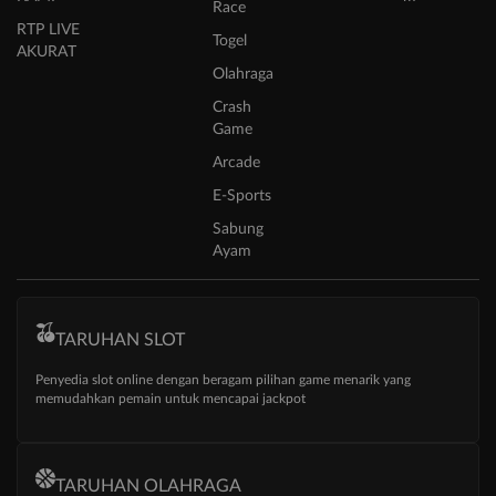
Race
RTP LIVE
Togel
AKURAT
Olahraga
Crash
Game
Arcade
E-Sports
Sabung
Ayam
TARUHAN SLOT
Penyedia slot online dengan beragam pilihan game menarik yang
memudahkan pemain untuk mencapai jackpot
TARUHAN OLAHRAGA